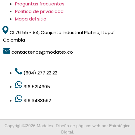
Preguntas frecuentes
Política de privacidad
Mapa del sitio
Cl 76 55 - 84, Conjunto Industrial Platino, Itagüí
Colombia
contactenos@modatex.co
(604) 277 22 22
316 5214305
316 3488592
Copyright©2026 Modatex.
Diseño de páginas web por Estratégico
Digital
.