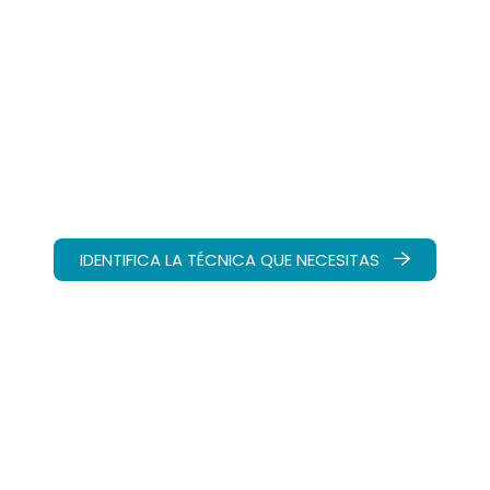
Una técnica de
estampado para
cada necesidad
En Modatex buscamos en todo momento desarrollar
técnicas innovadoras de estampación transfer.
IDENTIFICA LA TÉCNICA QUE NECESITAS